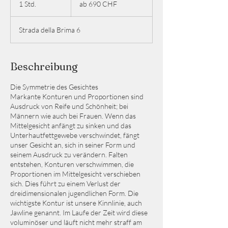
1 Std.
1
ab 690 CHF
CHF
S
t
Strada della Brima 6
d
Beschreibung
Die Symmetrie des Gesichtes
Markante Konturen und Proportionen sind
Ausdruck von Reife und Schönheit; bei
Männern wie auch bei Frauen. Wenn das
Mittelgesicht anfängt zu sinken und das
Unterhautfettgewebe verschwindet, fängt
unser Gesicht an, sich in seiner Form und
seinem Ausdruck zu verändern. Falten
entstehen, Konturen verschwimmen, die
Proportionen im Mittelgesicht verschieben
sich. Dies führt zu einem Verlust der
dreidimensionalen jugendlichen Form. Die
wichtigste Kontur ist unsere Kinnlinie, auch
Jawline genannt. Im Laufe der Zeit wird diese
voluminöser und läuft nicht mehr straff am