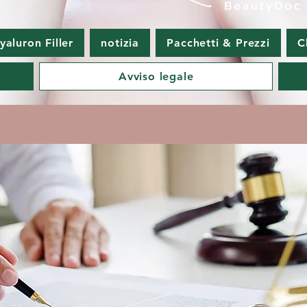
aluron Filler
notizia
Pacchetti & Prezzi
C
Avviso legale