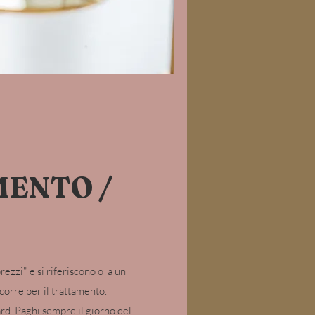
MENTO /
prezzi" e si riferiscono o a un
corre per il trattamento.
rd. Paghi sempre il giorno del