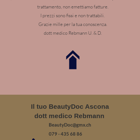
trattamento, non emettiamo fatture.
I prezzi sono fissi e non trattabili.
Grazie mille per la tua conoscenza.
dott medico Rebmann U. & D.
Il tuo BeautyDoc Ascona
dott medico Rebmann
BeautyDoc@gmx.ch
079 - 435 68 86