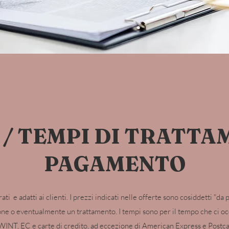
 / TEMPI DI TRATTA
PAGAMENTO
ti e adatti ai clienti. I prezzi indicati nelle offerte sono cosiddetti "da 
one o eventualmente un trattamento. I tempi sono per il tempo che ci oc
TWINT, EC e carte di credito, ad eccezione di American Express e Postca